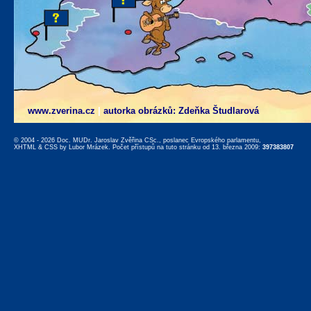
www.zverina.cz
|
autorka obrázků: Zdeňka Študlarová
© 2004 - 2026 Doc. MUDr. Jaroslav Zvěřina CSc., poslanec Evropského parlamentu,
XHTML
&
CSS
by
Lubor Mrázek
. Počet přístupů na tuto stránku od 13. března 2009:
397383807