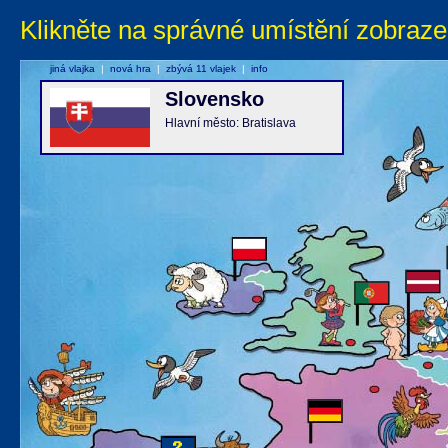
Klikněte na správné umístění zobraze
jiná vlajka
|
nová hra
|
zbývá 11 vlajek
|
info
Slovensko
Hlavní město: Bratislava