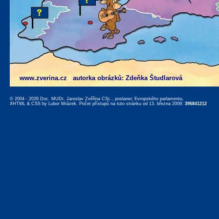
www.zverina.cz
|
autorka obrázků: Zdeňka Študlarová
© 2004 - 2026 Doc. MUDr. Jaroslav Zvěřina CSc., poslanec Evropského parlamentu,
XHTML
&
CSS
by
Lubor Mrázek
. Počet přístupů na tuto stránku od 13. března 2009:
396841212