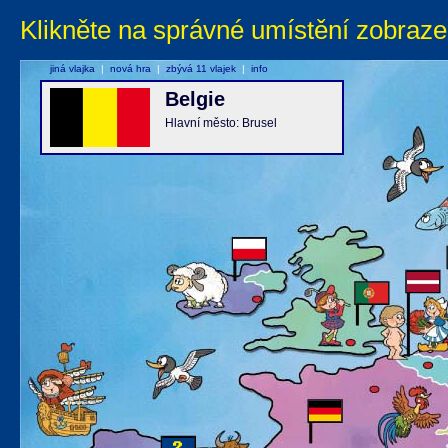
Klikněte na správné umístění zobraze
jiná vlajka
|
nová hra
|
zbývá 11 vlajek
|
info
Belgie
Hlavní město: Brusel