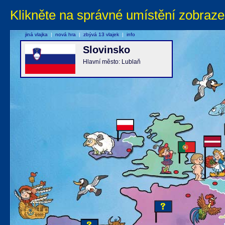
Klikněte na správné umístění zobraze
jiná vlajka
|
nová hra
|
zbývá 13 vlajek
|
info
Slovinsko
Hlavní město: Lublaň