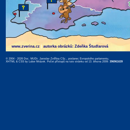
www.zverina.cz
|
autorka obrázků: Zdeňka Študlarová
© 2004 - 2026 Doc. MUDr. Jaroslav Zvěřina CSc., poslanec Evropského parlamentu,
XHTML
&
CSS
by
Lubor Mrázek
. Počet přístupů na tuto stránku od 13. března 2009:
396961639