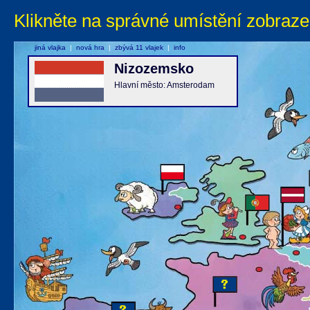
Klikněte na správné umístění zobraze
jiná vlajka
|
nová hra
|
zbývá 11 vlajek
|
info
Nizozemsko
Hlavní město: Amsterodam