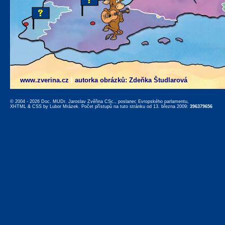
www.zverina.cz
|
autorka obrázků: Zdeňka Študlarová
© 2004 - 2026 Doc. MUDr. Jaroslav Zvěřina CSc., poslanec Evropského parlamentu,
XHTML
&
CSS
by
Lubor Mrázek
. Počet přístupů na tuto stránku od 13. března 2009:
396379656