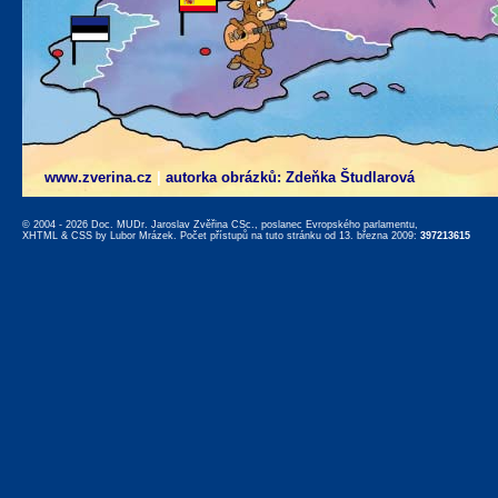
www.zverina.cz
|
autorka obrázků: Zdeňka Študlarová
© 2004 - 2026 Doc. MUDr. Jaroslav Zvěřina CSc., poslanec Evropského parlamentu,
XHTML
&
CSS
by
Lubor Mrázek
. Počet přístupů na tuto stránku od 13. března 2009:
397213615