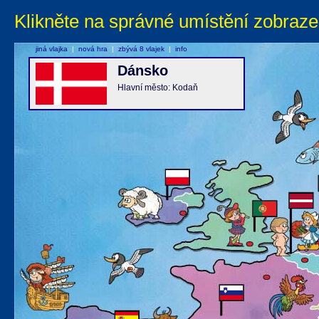
Klikněte na správné umístění zobraze
jiná vlajka
|
nová hra
|
zbývá 8 vlajek
|
info
Dánsko
Hlavní město: Kodaň