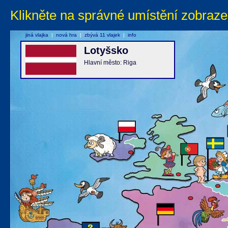
Klikněte na správné umístění zobraze
jiná vlajka
|
nová hra
|
zbývá 11 vlajek
|
info
Lotyšsko
Hlavní město: Riga