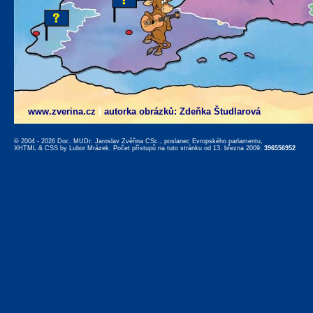
www.zverina.cz
|
autorka obrázků: Zdeňka Študlarová
© 2004 - 2026 Doc. MUDr. Jaroslav Zvěřina CSc., poslanec Evropského parlamentu,
XHTML
&
CSS
by
Lubor Mrázek
. Počet přístupů na tuto stránku od 13. března 2009:
396556952