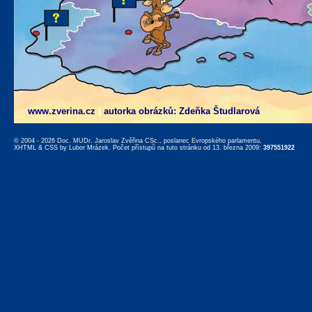
www.zverina.cz
|
autorka obrázků: Zdeňka Študlarová
© 2004 - 2026 Doc. MUDr. Jaroslav Zvěřina CSc., poslanec Evropského parlamentu,
XHTML
&
CSS
by
Lubor Mrázek
. Počet přístupů na tuto stránku od 13. března 2009:
397551922