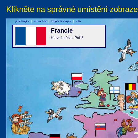
Klikněte na správné umístění zobraze
jiná vlajka
|
nová hra
|
zbývá 9 vlajek
|
info
Francie
Hlavní město: Paříž