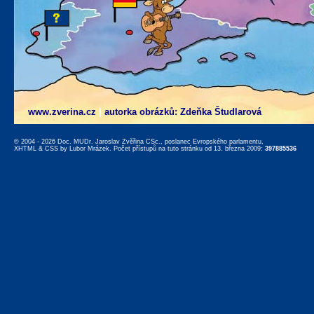
www.zverina.cz
|
autorka obrázků: Zdeňka Študlarová
© 2004 - 2026 Doc. MUDr. Jaroslav Zvěřina CSc., poslanec Evropského parlamentu,
XHTML
&
CSS
by
Lubor Mrázek
. Počet přístupů na tuto stránku od 13. března 2009:
397885536