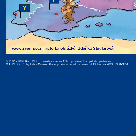
www.zverina.cz
|
autorka obrázků: Zdeňka Študlarová
© 2004 - 2026 Doc. MUDr. Jaroslav Zvěřina CSc., poslanec Evropského parlamentu,
XHTML
&
CSS
by
Lubor Mrázek
. Počet přístupů na tuto stránku od 13. března 2009:
398073352