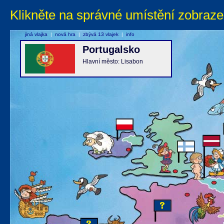
Klikněte na správné umístění zobraze
jiná vlajka
|
nová hra
|
zbývá 13 vlajek
|
info
Portugalsko
Hlavní město: Lisabon