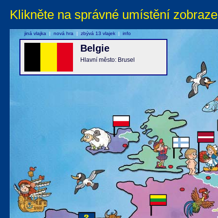
Klikněte na správné umístění zobraze
jiná vlajka
|
nová hra
|
zbývá 13 vlajek
|
info
Belgie
Hlavní město: Brusel