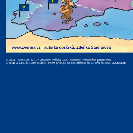
www.zverina.cz
|
autorka obrázků: Zdeňka Študlarová
© 2004 - 2026 Doc. MUDr. Jaroslav Zvěřina CSc., poslanec Evropského parlamentu,
XHTML
&
CSS
by
Lubor Mrázek
. Počet přístupů na tuto stránku od 13. března 2009:
396526688