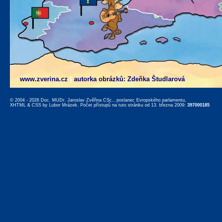
www.zverina.cz
|
autorka obrázků: Zdeňka Študlarová
© 2004 - 2026 Doc. MUDr. Jaroslav Zvěřina CSc., poslanec Evropského parlamentu,
XHTML
&
CSS
by
Lubor Mrázek
. Počet přístupů na tuto stránku od 13. března 2009:
397000185