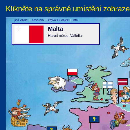
Klikněte na správné umístění zobraze
jiná vlajka
|
nová hra
|
zbývá 11 vlajek
|
info
Malta
Hlavní město: Valletta