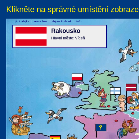
Klikněte na správné umístění zobraze
jiná vlajka
|
nová hra
|
zbývá 9 vlajek
|
info
Rakousko
Hlavní město: Vídeň