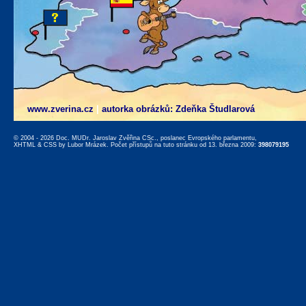
www.zverina.cz
|
autorka obrázků: Zdeňka Študlarová
© 2004 - 2026 Doc. MUDr. Jaroslav Zvěřina CSc., poslanec Evropského parlamentu,
XHTML
&
CSS
by
Lubor Mrázek
. Počet přístupů na tuto stránku od 13. března 2009:
398079195