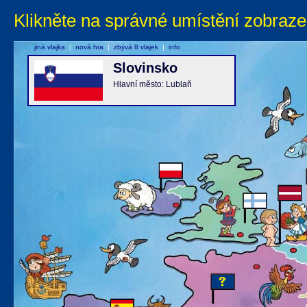
Klikněte na správné umístění zobraze
jiná vlajka
|
nová hra
|
zbývá 8 vlajek
|
info
Slovinsko
Hlavní město: Lublaň