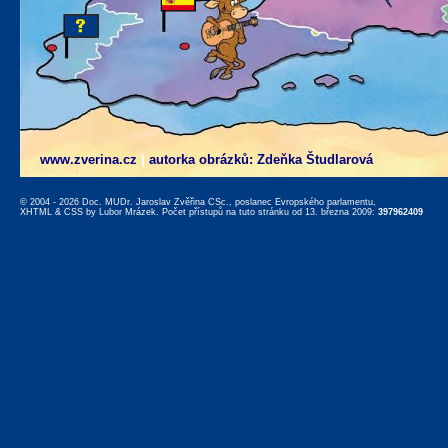
www.zverina.cz
|
autorka obrázků: Zdeňka Študlarová
© 2004 - 2026 Doc. MUDr. Jaroslav Zvěřina CSc., poslanec Evropského parlamentu,
XHTML
&
CSS
by
Lubor Mrázek
. Počet přístupů na tuto stránku od 13. března 2009:
397962409