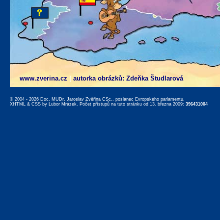
www.zverina.cz
|
autorka obrázků: Zdeňka Študlarová
© 2004 - 2026 Doc. MUDr. Jaroslav Zvěřina CSc., poslanec Evropského parlamentu,
XHTML
&
CSS
by
Lubor Mrázek
. Počet přístupů na tuto stránku od 13. března 2009:
396431004