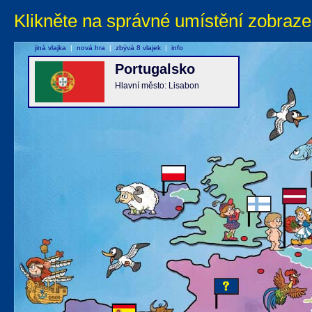
Klikněte na správné umístění zobraze
jiná vlajka
|
nová hra
|
zbývá 8 vlajek
|
info
Portugalsko
Hlavní město: Lisabon