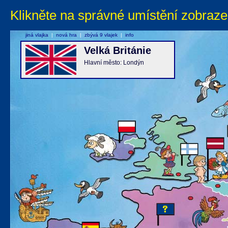
Klikněte na správné umístění zobraze
jiná vlajka
|
nová hra
|
zbývá 9 vlajek
|
info
Velká Británie
Hlavní město: Londýn