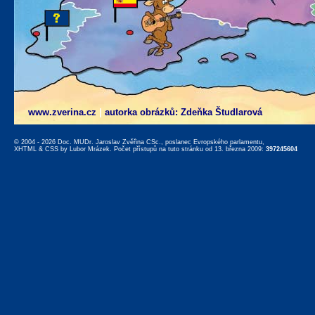
www.zverina.cz
|
autorka obrázků: Zdeňka Študlarová
© 2004 - 2026 Doc. MUDr. Jaroslav Zvěřina CSc., poslanec Evropského parlamentu,
XHTML
&
CSS
by
Lubor Mrázek
. Počet přístupů na tuto stránku od 13. března 2009:
397245604