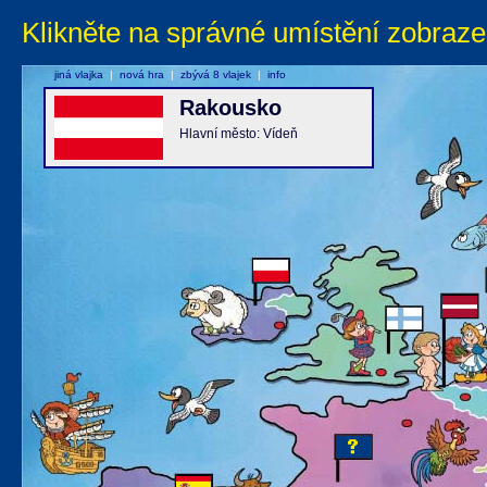
Klikněte na správné umístění zobraze
jiná vlajka
|
nová hra
|
zbývá 8 vlajek
|
info
Rakousko
Hlavní město: Vídeň