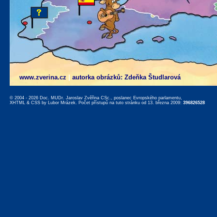
www.zverina.cz
|
autorka obrázků: Zdeňka Študlarová
© 2004 - 2026 Doc. MUDr. Jaroslav Zvěřina CSc., poslanec Evropského parlamentu,
XHTML
&
CSS
by
Lubor Mrázek
. Počet přístupů na tuto stránku od 13. března 2009:
396826528