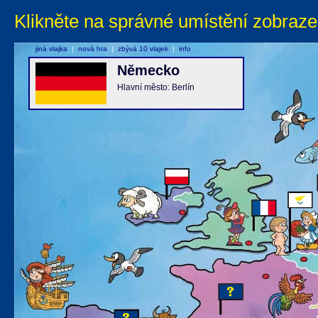
Klikněte na správné umístění zobraze
jiná vlajka
|
nová hra
|
zbývá 10 vlajek
|
info
Německo
Hlavní město: Berlín