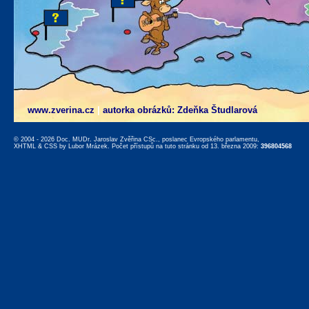
www.zverina.cz
|
autorka obrázků: Zdeňka Študlarová
© 2004 - 2026 Doc. MUDr. Jaroslav Zvěřina CSc., poslanec Evropského parlamentu,
XHTML
&
CSS
by
Lubor Mrázek
. Počet přístupů na tuto stránku od 13. března 2009:
396804568