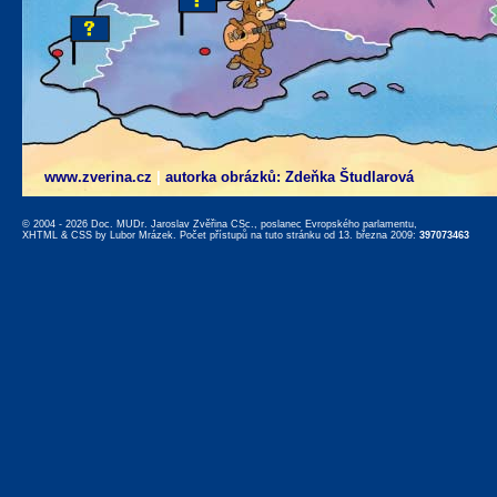
www.zverina.cz
|
autorka obrázků: Zdeňka Študlarová
© 2004 - 2026 Doc. MUDr. Jaroslav Zvěřina CSc., poslanec Evropského parlamentu,
XHTML
&
CSS
by
Lubor Mrázek
. Počet přístupů na tuto stránku od 13. března 2009:
397073463