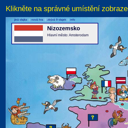
Klikněte na správné umístění zobraze
jiná vlajka
|
nová hra
|
zbývá 9 vlajek
|
info
Nizozemsko
Hlavní město: Amsterodam