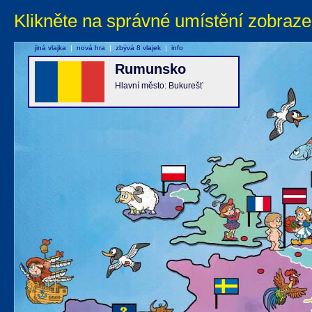
Klikněte na správné umístění zobraze
jiná vlajka
|
nová hra
|
zbývá 8 vlajek
|
info
Rumunsko
Hlavní město: Bukurešť