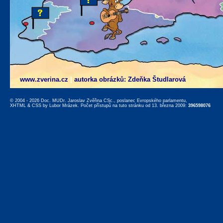
www.zverina.cz
|
autorka obrázků: Zdeňka Študlarová
© 2004 - 2026 Doc. MUDr. Jaroslav Zvěřina CSc., poslanec Evropského parlamentu,
XHTML
&
CSS
by
Lubor Mrázek
. Počet přístupů na tuto stránku od 13. března 2009:
396598076