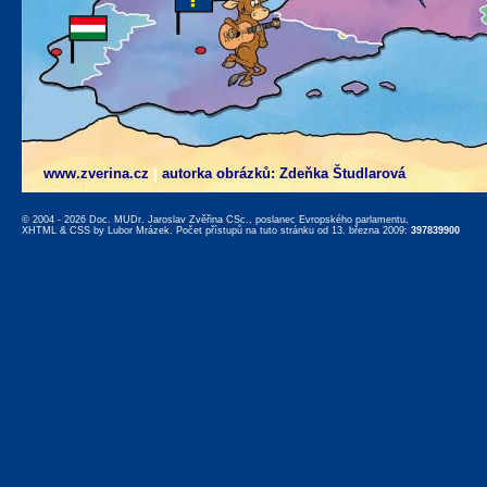
www.zverina.cz
|
autorka obrázků: Zdeňka Študlarová
© 2004 - 2026 Doc. MUDr. Jaroslav Zvěřina CSc., poslanec Evropského parlamentu,
XHTML
&
CSS
by
Lubor Mrázek
. Počet přístupů na tuto stránku od 13. března 2009:
397839900