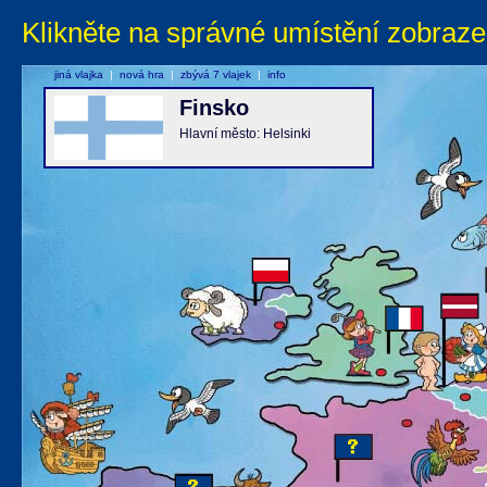
Klikněte na správné umístění zobraze
jiná vlajka
|
nová hra
|
zbývá 7 vlajek
|
info
Finsko
Hlavní město: Helsinki