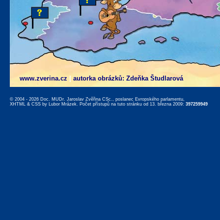
www.zverina.cz
|
autorka obrázků: Zdeňka Študlarová
© 2004 - 2026 Doc. MUDr. Jaroslav Zvěřina CSc., poslanec Evropského parlamentu,
XHTML
&
CSS
by
Lubor Mrázek
. Počet přístupů na tuto stránku od 13. března 2009:
397259949