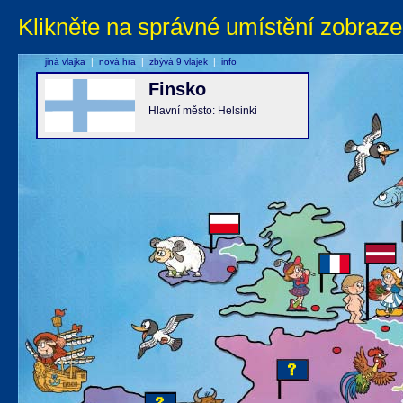
Klikněte na správné umístění zobraze
jiná vlajka
|
nová hra
|
zbývá 9 vlajek
|
info
Finsko
Hlavní město: Helsinki