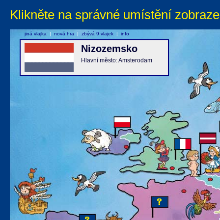
Klikněte na správné umístění zobraze
jiná vlajka
|
nová hra
|
zbývá 9 vlajek
|
info
Nizozemsko
Hlavní město: Amsterodam