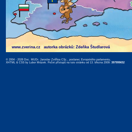
www.zverina.cz
|
autorka obrázků: Zdeňka Študlarová
© 2004 - 2026 Doc. MUDr. Jaroslav Zvěřina CSc., poslanec Evropského parlamentu,
XHTML
&
CSS
by
Lubor Mrázek
. Počet přístupů na tuto stránku od 13. března 2009:
397999652