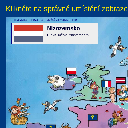
Klikněte na správné umístění zobraze
jiná vlajka
|
nová hra
|
zbývá 13 vlajek
|
info
Nizozemsko
Hlavní město: Amsterodam