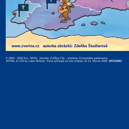
www.zverina.cz
|
autorka obrázků: Zdeňka Študlarová
© 2004 - 2026 Doc. MUDr. Jaroslav Zvěřina CSc., poslanec Evropského parlamentu,
XHTML
&
CSS
by
Lubor Mrázek
. Počet přístupů na tuto stránku od 13. března 2009:
397210681