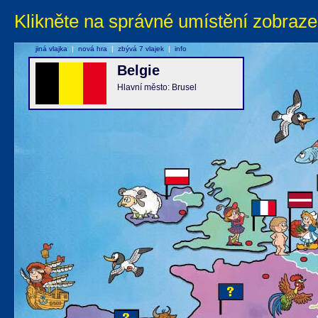
Klikněte na správné umístění zobraze
jiná vlajka
|
nová hra
|
zbývá 7 vlajek
|
info
Belgie
Hlavní město: Brusel