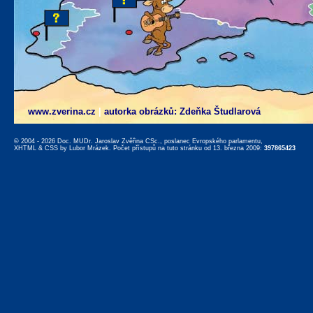
www.zverina.cz
|
autorka obrázků: Zdeňka Študlarová
© 2004 - 2026 Doc. MUDr. Jaroslav Zvěřina CSc., poslanec Evropského parlamentu,
XHTML
&
CSS
by
Lubor Mrázek
. Počet přístupů na tuto stránku od 13. března 2009:
397865423