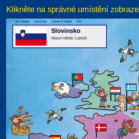
Klikněte na správné umístění zobraze
jiná vlajka
|
nová hra
|
zbývá 5 vlajek
|
info
Slovinsko
Hlavní město: Lublaň