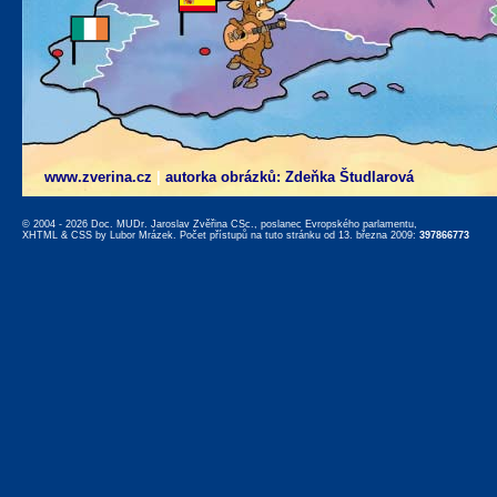
www.zverina.cz
|
autorka obrázků: Zdeňka Študlarová
© 2004 - 2026 Doc. MUDr. Jaroslav Zvěřina CSc., poslanec Evropského parlamentu,
XHTML
&
CSS
by
Lubor Mrázek
. Počet přístupů na tuto stránku od 13. března 2009:
397866773