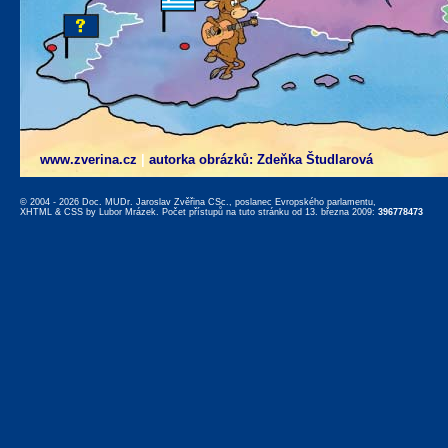
www.zverina.cz
|
autorka obrázků: Zdeňka Študlarová
© 2004 - 2026 Doc. MUDr. Jaroslav Zvěřina CSc., poslanec Evropského parlamentu,
XHTML
&
CSS
by
Lubor Mrázek
. Počet přístupů na tuto stránku od 13. března 2009:
396778473