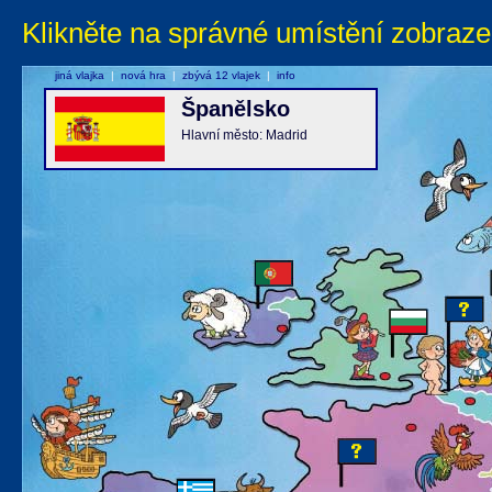
Klikněte na správné umístění zobraze
jiná vlajka
|
nová hra
|
zbývá 12 vlajek
|
info
Španělsko
Hlavní město: Madrid