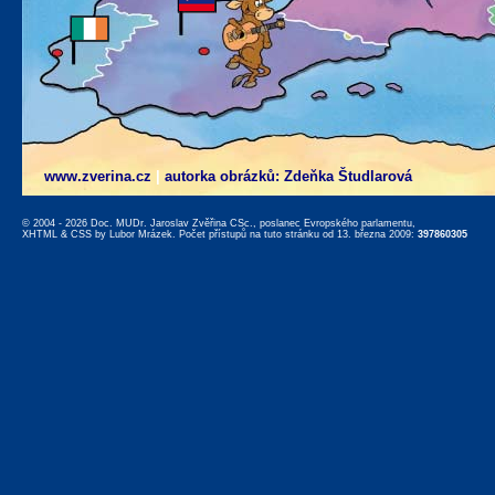
www.zverina.cz
|
autorka obrázků: Zdeňka Študlarová
© 2004 - 2026 Doc. MUDr. Jaroslav Zvěřina CSc., poslanec Evropského parlamentu,
XHTML
&
CSS
by
Lubor Mrázek
. Počet přístupů na tuto stránku od 13. března 2009:
397860305