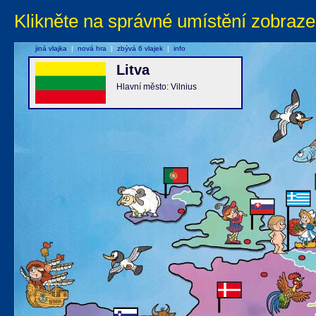
Klikněte na správné umístění zobraze
jiná vlajka
|
nová hra
|
zbývá 6 vlajek
|
info
Litva
Hlavní město: Vilnius