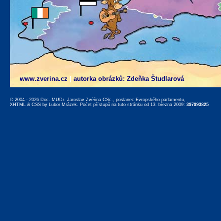
www.zverina.cz
|
autorka obrázků: Zdeňka Študlarová
© 2004 - 2026 Doc. MUDr. Jaroslav Zvěřina CSc., poslanec Evropského parlamentu,
XHTML
&
CSS
by
Lubor Mrázek
. Počet přístupů na tuto stránku od 13. března 2009:
397993825