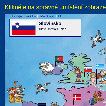
Klikněte na správné umístění zobraze
jiná vlajka
|
nová hra
|
zbývá 5 vlajek
|
info
Slovinsko
Hlavní město: Lublaň