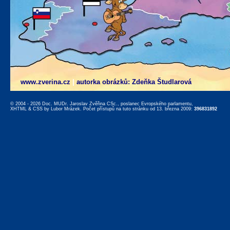
www.zverina.cz
|
autorka obrázků: Zdeňka Študlarová
© 2004 - 2026 Doc. MUDr. Jaroslav Zvěřina CSc., poslanec Evropského parlamentu,
XHTML
&
CSS
by
Lubor Mrázek
. Počet přístupů na tuto stránku od 13. března 2009:
396831892