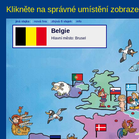
Klikněte na správné umístění zobraze
jiná vlajka
|
nová hra
|
zbývá 6 vlajek
|
info
Belgie
Hlavní město: Brusel