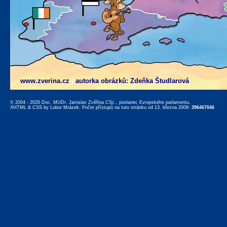
www.zverina.cz
|
autorka obrázků: Zdeňka Študlarová
© 2004 - 2026 Doc. MUDr. Jaroslav Zvěřina CSc., poslanec Evropského parlamentu,
XHTML
&
CSS
by
Lubor Mrázek
. Počet přístupů na tuto stránku od 13. března 2009:
396467046