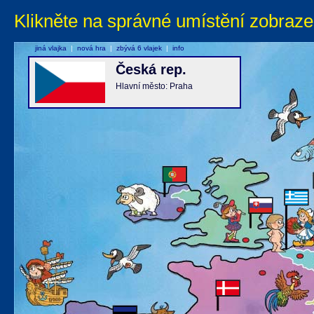
Klikněte na správné umístění zobraze
jiná vlajka
|
nová hra
|
zbývá 6 vlajek
|
info
Česká rep.
Hlavní město: Praha