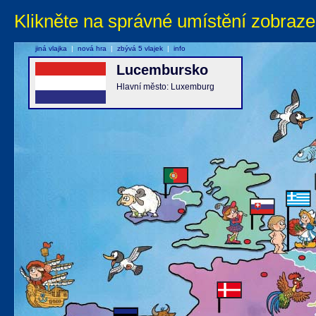
Klikněte na správné umístění zobraze
jiná vlajka
|
nová hra
|
zbývá 5 vlajek
|
info
Lucembursko
Hlavní město: Luxemburg