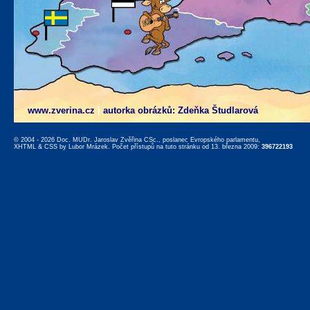
www.zverina.cz
|
autorka obrázků: Zdeňka Študlarová
© 2004 - 2026 Doc. MUDr. Jaroslav Zvěřina CSc., poslanec Evropského parlamentu,
XHTML
&
CSS
by
Lubor Mrázek
. Počet přístupů na tuto stránku od 13. března 2009:
396722193