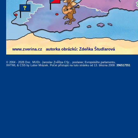
www.zverina.cz
|
autorka obrázků: Zdeňka Študlarová
© 2004 - 2026 Doc. MUDr. Jaroslav Zvěřina CSc., poslanec Evropského parlamentu,
XHTML
&
CSS
by
Lubor Mrázek
. Počet přístupů na tuto stránku od 13. března 2009:
396517551