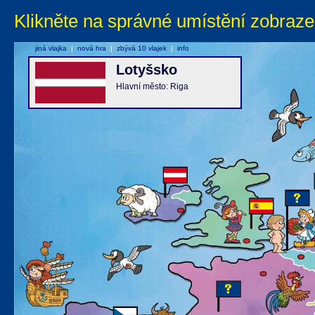
Klikněte na správné umístění zobraze
jiná vlajka
|
nová hra
|
zbývá 10 vlajek
|
info
Lotyšsko
Hlavní město: Riga