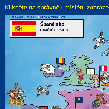
Klikněte na správné umístění zobraze
jiná vlajka
|
nová hra
|
zbývá 13 vlajek
|
info
Španělsko
Hlavní město: Madrid