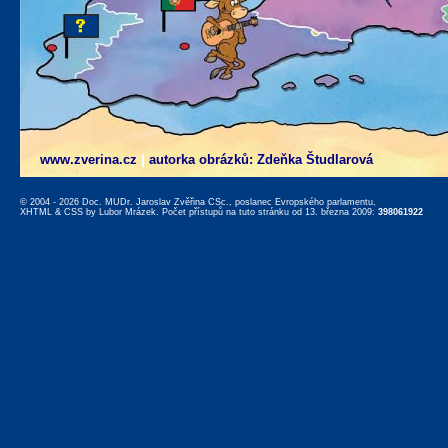
www.zverina.cz
|
autorka obrázků: Zdeňka Študlarová
© 2004 - 2026 Doc. MUDr. Jaroslav Zvěřina CSc., poslanec Evropského parlamentu,
XHTML
&
CSS
by
Lubor Mrázek
. Počet přístupů na tuto stránku od 13. března 2009:
398061922