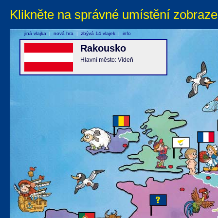
Klikněte na správné umístění zobraze
jiná vlajka
|
nová hra
|
zbývá 14 vlajek
|
info
Rakousko
Hlavní město: Vídeň