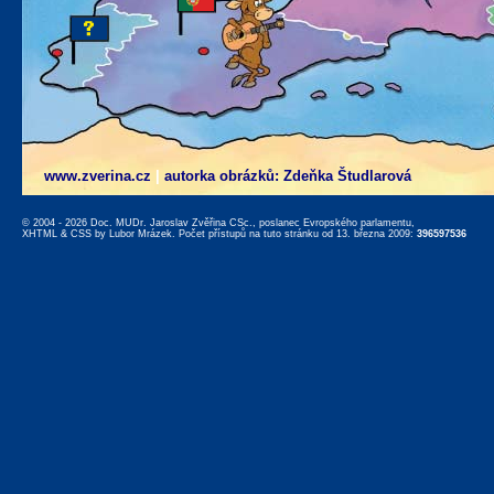
www.zverina.cz
|
autorka obrázků: Zdeňka Študlarová
© 2004 - 2026 Doc. MUDr. Jaroslav Zvěřina CSc., poslanec Evropského parlamentu,
XHTML
&
CSS
by
Lubor Mrázek
. Počet přístupů na tuto stránku od 13. března 2009:
396597536