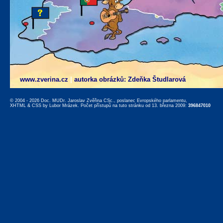
www.zverina.cz
|
autorka obrázků: Zdeňka Študlarová
© 2004 - 2026 Doc. MUDr. Jaroslav Zvěřina CSc., poslanec Evropského parlamentu,
XHTML
&
CSS
by
Lubor Mrázek
. Počet přístupů na tuto stránku od 13. března 2009:
396847010