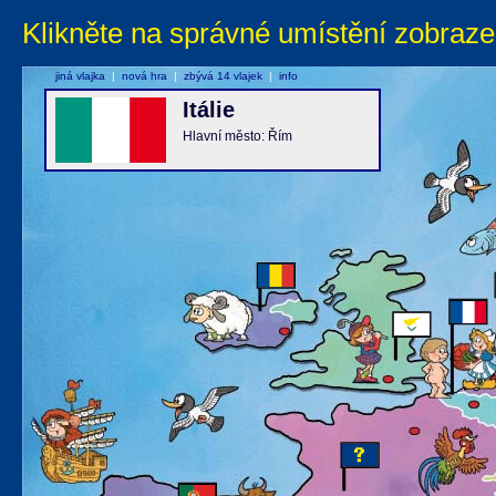
Klikněte na správné umístění zobraze
jiná vlajka
|
nová hra
|
zbývá 14 vlajek
|
info
Itálie
Hlavní město: Řím