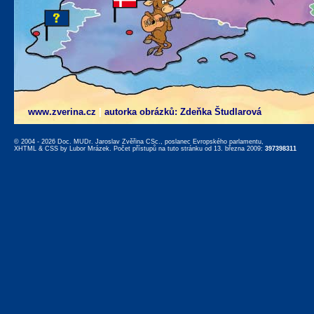
www.zverina.cz
|
autorka obrázků: Zdeňka Študlarová
© 2004 - 2026 Doc. MUDr. Jaroslav Zvěřina CSc., poslanec Evropského parlamentu,
XHTML
&
CSS
by
Lubor Mrázek
. Počet přístupů na tuto stránku od 13. března 2009:
397398311