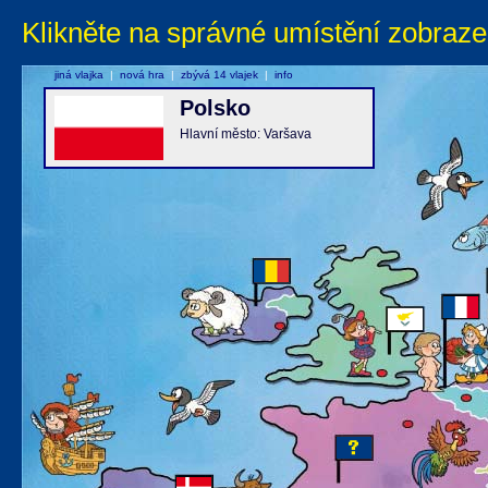
Klikněte na správné umístění zobraze
jiná vlajka
|
nová hra
|
zbývá 14 vlajek
|
info
Polsko
Hlavní město: Varšava