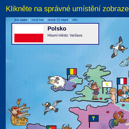
Klikněte na správné umístění zobraze
jiná vlajka
|
nová hra
|
zbývá 13 vlajek
|
info
Polsko
Hlavní město: Varšava