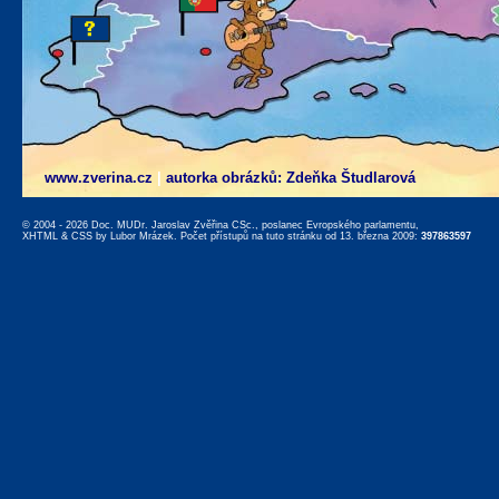
www.zverina.cz
|
autorka obrázků: Zdeňka Študlarová
© 2004 - 2026 Doc. MUDr. Jaroslav Zvěřina CSc., poslanec Evropského parlamentu,
XHTML
&
CSS
by
Lubor Mrázek
. Počet přístupů na tuto stránku od 13. března 2009:
397863597