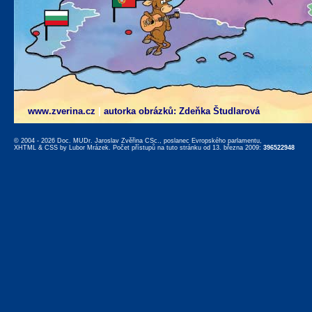
www.zverina.cz
|
autorka obrázků: Zdeňka Študlarová
© 2004 - 2026 Doc. MUDr. Jaroslav Zvěřina CSc., poslanec Evropského parlamentu,
XHTML
&
CSS
by
Lubor Mrázek
. Počet přístupů na tuto stránku od 13. března 2009:
396522948