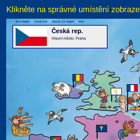
Klikněte na správné umístění zobraze
jiná vlajka
|
nová hra
|
zbývá 13 vlajek
|
info
Česká rep.
Hlavní město: Praha