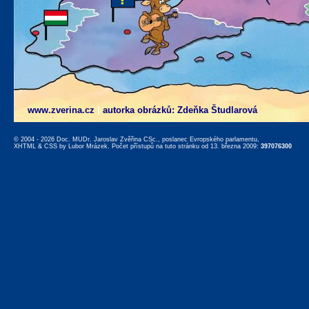
www.zverina.cz
|
autorka obrázků: Zdeňka Študlarová
© 2004 - 2026 Doc. MUDr. Jaroslav Zvěřina CSc., poslanec Evropského parlamentu,
XHTML
&
CSS
by
Lubor Mrázek
. Počet přístupů na tuto stránku od 13. března 2009:
397076300