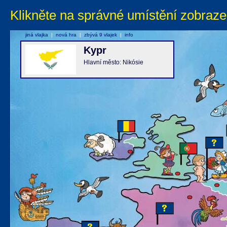
Klikněte na správné umístění zobraze
jiná vlajka
|
nová hra
|
zbývá 9 vlajek
|
info
Kypr
Hlavní město: Nikósie