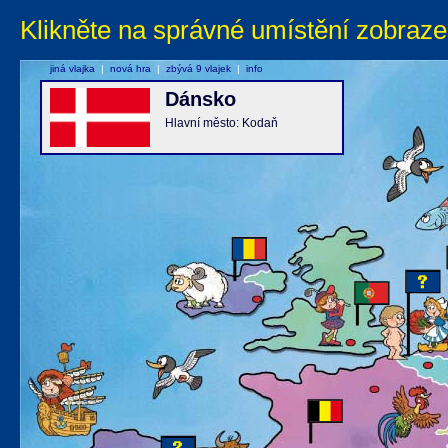
Klikněte na správné umístění zobraze
jiná vlajka
|
nová hra
|
zbývá 9 vlajek
|
info
Dánsko
Hlavní město: Kodaň