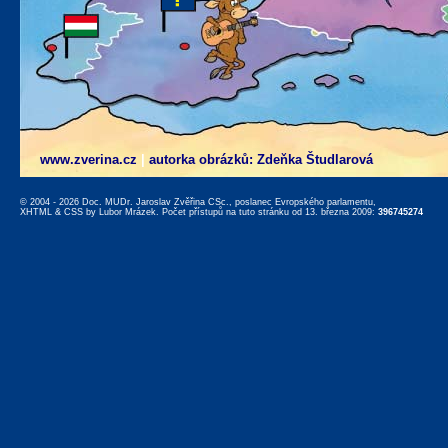
www.zverina.cz
|
autorka obrázků: Zdeňka Študlarová
© 2004 - 2026 Doc. MUDr. Jaroslav Zvěřina CSc., poslanec Evropského parlamentu,
XHTML
&
CSS
by
Lubor Mrázek
. Počet přístupů na tuto stránku od 13. března 2009:
396745274