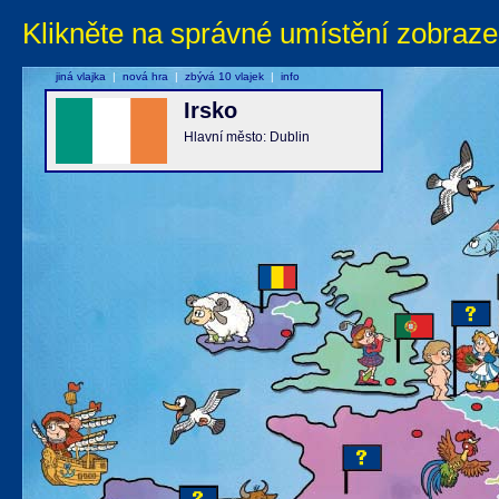
Klikněte na správné umístění zobraze
jiná vlajka
|
nová hra
|
zbývá 10 vlajek
|
info
Irsko
Hlavní město: Dublin