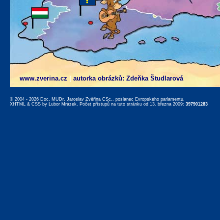
www.zverina.cz
|
autorka obrázků: Zdeňka Študlarová
© 2004 - 2026 Doc. MUDr. Jaroslav Zvěřina CSc., poslanec Evropského parlamentu,
XHTML
&
CSS
by
Lubor Mrázek
. Počet přístupů na tuto stránku od 13. března 2009:
397901283