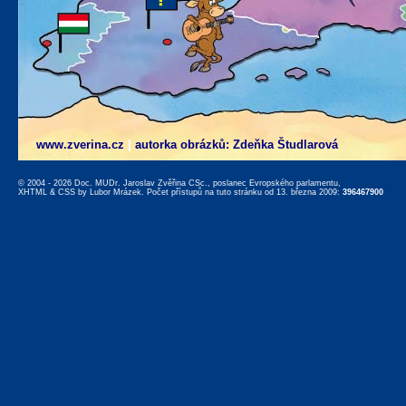
www.zverina.cz
|
autorka obrázků: Zdeňka Študlarová
© 2004 - 2026 Doc. MUDr. Jaroslav Zvěřina CSc., poslanec Evropského parlamentu,
XHTML
&
CSS
by
Lubor Mrázek
. Počet přístupů na tuto stránku od 13. března 2009:
396467900