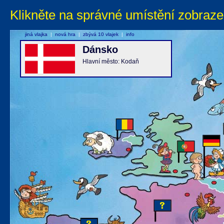
Klikněte na správné umístění zobraze
jiná vlajka
|
nová hra
|
zbývá 10 vlajek
|
info
Dánsko
Hlavní město: Kodaň