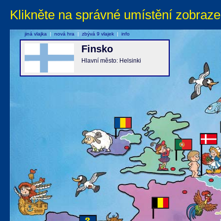
Klikněte na správné umístění zobraze
jiná vlajka
|
nová hra
|
zbývá 9 vlajek
|
info
Finsko
Hlavní město: Helsinki