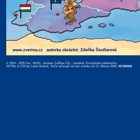
www.zverina.cz
|
autorka obrázků: Zdeňka Študlarová
© 2004 - 2026 Doc. MUDr. Jaroslav Zvěřina CSc., poslanec Evropského parlamentu,
XHTML
&
CSS
by
Lubor Mrázek
. Počet přístupů na tuto stránku od 13. března 2009:
397289830