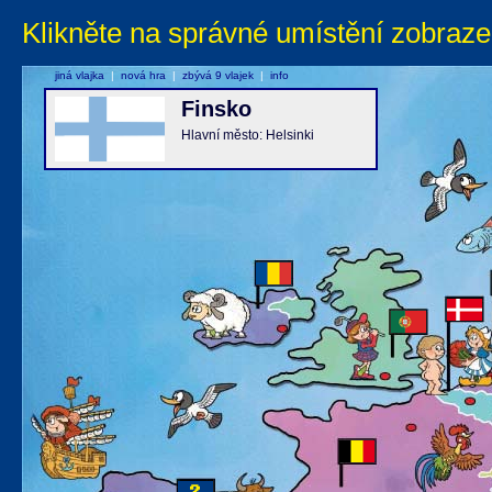
Klikněte na správné umístění zobraze
jiná vlajka
|
nová hra
|
zbývá 9 vlajek
|
info
Finsko
Hlavní město: Helsinki