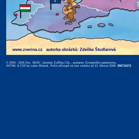
www.zverina.cz
|
autorka obrázků: Zdeňka Študlarová
© 2004 - 2026 Doc. MUDr. Jaroslav Zvěřina CSc., poslanec Evropského parlamentu,
XHTML
&
CSS
by
Lubor Mrázek
. Počet přístupů na tuto stránku od 13. března 2009:
396716372