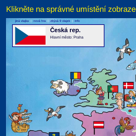
Klikněte na správné umístění zobraze
jiná vlajka
|
nová hra
|
zbývá 9 vlajek
|
info
Česká rep.
Hlavní město: Praha