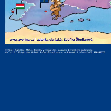
www.zverina.cz
|
autorka obrázků: Zdeňka Študlarová
© 2004 - 2026 Doc. MUDr. Jaroslav Zvěřina CSc., poslanec Evropského parlamentu,
XHTML
&
CSS
by
Lubor Mrázek
. Počet přístupů na tuto stránku od 13. března 2009:
396889377