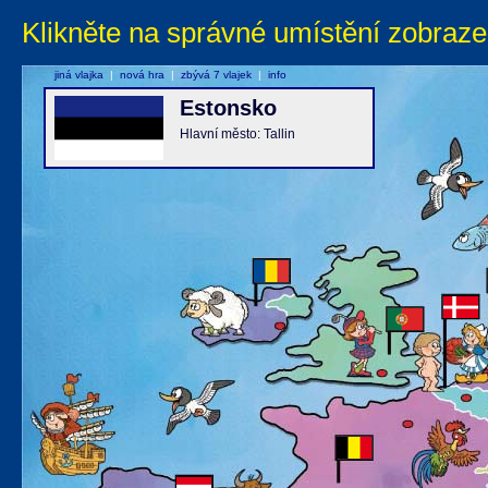
Klikněte na správné umístění zobraze
jiná vlajka
|
nová hra
|
zbývá 7 vlajek
|
info
Estonsko
Hlavní město: Tallin