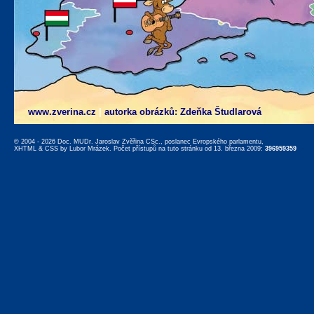
www.zverina.cz
|
autorka obrázků: Zdeňka Študlarová
© 2004 - 2026 Doc. MUDr. Jaroslav Zvěřina CSc., poslanec Evropského parlamentu,
XHTML
&
CSS
by
Lubor Mrázek
. Počet přístupů na tuto stránku od 13. března 2009:
396959359