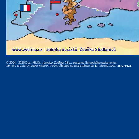
www.zverina.cz
|
autorka obrázků: Zdeňka Študlarová
© 2004 - 2026 Doc. MUDr. Jaroslav Zvěřina CSc., poslanec Evropského parlamentu,
XHTML
&
CSS
by
Lubor Mrázek
. Počet přístupů na tuto stránku od 13. března 2009:
397279821