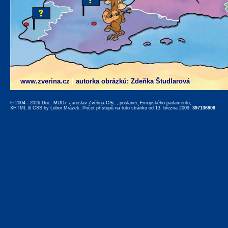
www.zverina.cz
|
autorka obrázků: Zdeňka Študlarová
© 2004 - 2026 Doc. MUDr. Jaroslav Zvěřina CSc., poslanec Evropského parlamentu,
XHTML
&
CSS
by
Lubor Mrázek
. Počet přístupů na tuto stránku od 13. března 2009:
397136908