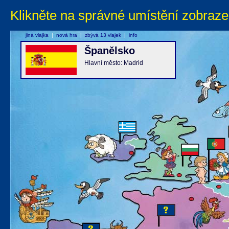
Klikněte na správné umístění zobraze
jiná vlajka
|
nová hra
|
zbývá 13 vlajek
|
info
Španělsko
Hlavní město: Madrid