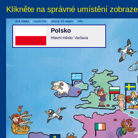
Klikněte na správné umístění zobraze
jiná vlajka
|
nová hra
|
zbývá 10 vlajek
|
info
Polsko
Hlavní město: Varšava