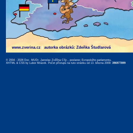
www.zverina.cz
|
autorka obrázků: Zdeňka Študlarová
© 2004 - 2026 Doc. MUDr. Jaroslav Zvěřina CSc., poslanec Evropského parlamentu,
XHTML
&
CSS
by
Lubor Mrázek
. Počet přístupů na tuto stránku od 13. března 2009:
396977899