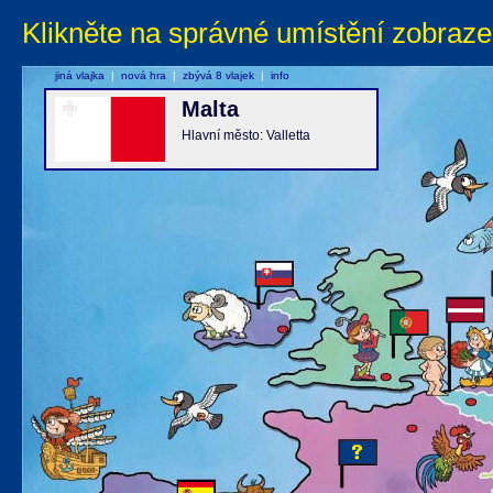
Klikněte na správné umístění zobraze
jiná vlajka
|
nová hra
|
zbývá 8 vlajek
|
info
Malta
Hlavní město: Valletta