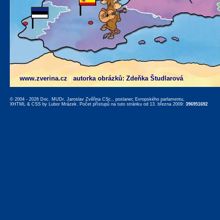
www.zverina.cz
|
autorka obrázků: Zdeňka Študlarová
© 2004 - 2026 Doc. MUDr. Jaroslav Zvěřina CSc., poslanec Evropského parlamentu,
XHTML
&
CSS
by
Lubor Mrázek
. Počet přístupů na tuto stránku od 13. března 2009:
396951692